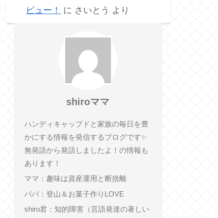
ビュー！
に
さいとう
より
shiroママ
ハンディキャップドと家族の毎日を豊
かにする情報を発信するブログです✨
無発語から発語しましたよ！の情報も
あります！
ママ：趣味は資産運用と断捨離
パパ：登山＆お菓子作りLOVE
shiro君：知的障害（言語発達の著しい