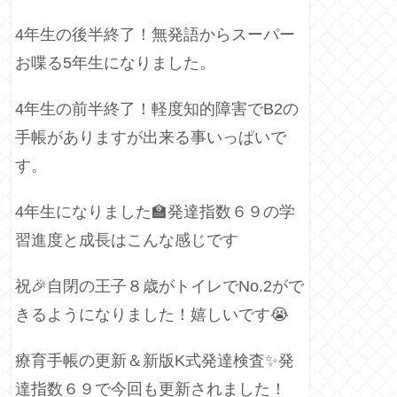
4年生の後半終了！無発語からスーパー
お喋る5年生になりました。
4年生の前半終了！軽度知的障害でB2の
手帳がありますが出来る事いっぱいで
す。
4年生になりました🏫発達指数６９の学
習進度と成長はこんな感じです
祝🎉自閉の王子８歳がトイレでNo.2がで
きるようになりました！嬉しいです😭
療育手帳の更新＆新版K式発達検査✨発
達指数６９で今回も更新されました！