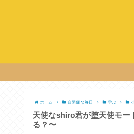
ホーム
自閉症な毎日
学ぶ
天使なshiro君が堕天使モ
る？〜