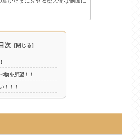
ro君がたまに見せる堕天使な側面に
目次
！
べ物を所望！！
い！！！