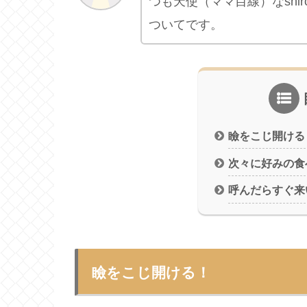
つも天使（ママ目線）なshi
ついてです。
瞼をこじ開ける
次々に好みの食
呼んだらすぐ来
瞼をこじ開ける！