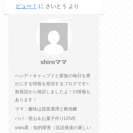
ビュー！
に
さいとう
より
shiroママ
ハンディキャップドと家族の毎日を豊
かにする情報を発信するブログです✨
無発語から発語しましたよ！の情報も
あります！
ママ：趣味は資産運用と断捨離
パパ：登山＆お菓子作りLOVE
shiro君：知的障害（言語発達の著しい