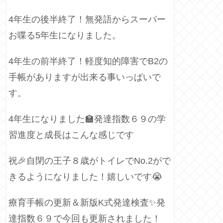
4年生の後半終了！無発語からスーパー
お喋る5年生になりました。
4年生の前半終了！軽度知的障害でB2の
手帳がありますが出来る事いっぱいで
す。
4年生になりました🏫発達指数６９の学
習進度と成長はこんな感じです
祝🎉自閉の王子８歳がトイレでNo.2がで
きるようになりました！嬉しいです😭
療育手帳の更新＆新版K式発達検査✨発
達指数６９で今回も更新されました！