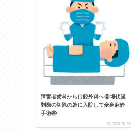
障害者歯科から口腔外科へ😭埋伏過
剰歯の切除の為に入院して全身麻酔
手術😱
2023.10.27