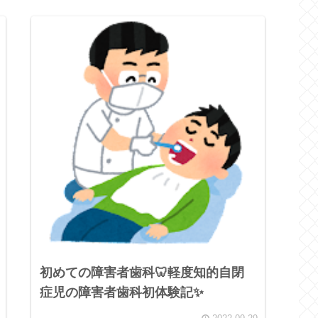
初めての障害者歯科🦷軽度知的自閉
症児の障害者歯科初体験記✨