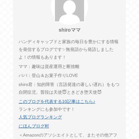
shiroママ
ハンディキャップドと家族の毎日を豊かにする情報
を発信するブログです✨無発語から発語しました
よ！の情報もあります！
ママ：趣味は資産運用と断捨離
パパ：登山＆お菓子作りLOVE
shiro君：知的障害（言語発達の著しい遅れ）をもつ
自閉症児。普段は天使😇ときどき堕天使😈
このブログを代表する10記事はこちら♪
ランキングにも参加中です！
人気ブログランキング
にほんブログ村
＜Amazonのアソシエイトとして、またその他アフ