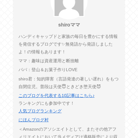
shiroママ
ハンディキャップドと家族の毎日を豊かにする情報
を発信するブログです✨無発語から発語しました
よ！の情報もあります！
ママ：趣味は資産運用と断捨離
パパ：登山＆お菓子作りLOVE
shiro君：知的障害（言語発達の著しい遅れ）をもつ
自閉症児。普段は天使😇ときどき堕天使😈
このブログを代表する10記事はこちら♪
ランキングにも参加中です！
人気ブログランキング
にほんブログ村
＜Amazonのアソシエイトとして、またその他アフ
ィリエイトにおいて当メディアは適格販売により収