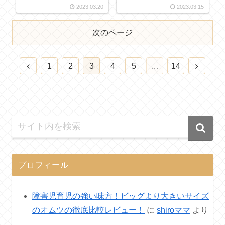
2023.03.20
2023.03.15
次のページ
1
2
3
4
5
…
14
プロフィール
障害児育児の強い味方！ビッグより大きいサイズ
のオムツの徹底比較レビュー！
に
shiroママ
より