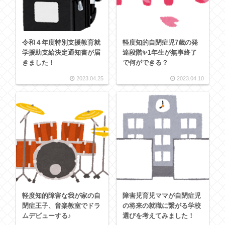
令和４年度特別支援教育就
軽度知的自閉症児7歳の発
学援助支給決定通知書が届
達段階✨1年生が無事終了
きました！
で何ができる？
2023.04.25
2023.04.10
軽度知的障害な我が家の自
障害児育児ママが自閉症児
閉症王子、音楽教室でドラ
の将来の就職に繋がる学校
ムデビューする♪
選びを考えてみました！