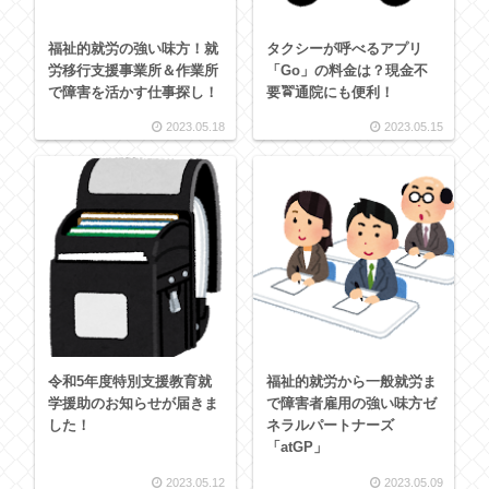
福祉的就労の強い味方！就
タクシーが呼べるアプリ
労移行支援事業所＆作業所
「Go」の料金は？現金不
で障害を活かす仕事探し！
要🚖通院にも便利！
2023.05.18
2023.05.15
令和5年度特別支援教育就
福祉的就労から一般就労ま
学援助のお知らせが届きま
で障害者雇用の強い味方ゼ
した！
ネラルパートナーズ
「atGP」
2023.05.12
2023.05.09