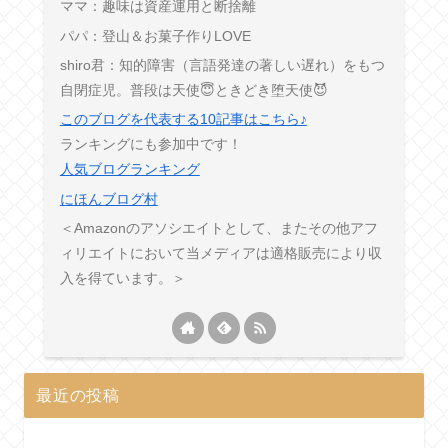
ママ：趣味は資産運用と断捨離
パパ：登山＆お菓子作りLOVE
shiro君：知的障害（言語発達の著しい遅れ）をもつ
自閉症児。普段は天使😇ときどき堕天使😈
このブログを代表する10記事はこちら♪
ランキングにも参加中です！
人気ブログランキング
にほんブログ村
＜Amazonのアソシエイトとして、またその他アフ
ィリエイトにおいて当メディアは適格販売により収
入を得ています。＞
最近の投稿