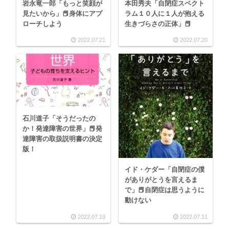
岩永竜一郎「もっと笑顔が
本田秀夫「自閉症スペクト
見たいから」📕身体にアプ
ラム１０人に１人が抱える
ローチしよう
生きづらさの正体」📕
2022.07.21
2022.07.20
石川道子「そうだったの
か！発達障害の世界」📕発
達障害の取扱説明書の決定
版！
イド・ケダー「自閉症の僕
がありがとうを言えるま
で」📕自閉症は思うように
動けない
2022.07.19
2022.07.11