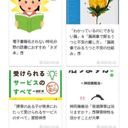
「わかっているのにできな
い脳」＆「脳画像で探るう
電子書籍化されない特化分
つと不安の癒し方」「脳画
野の読書におすすめ「タダ
像でみるうつと不安の仕組
本」📕
み」📕
2023.03.08
2023.01.25
「障害のある子が将来にわ
神田橋條治「発達障害は治
たって受けられるサービス
りますか？」📕障害特性を
のすべて」渡部伸📕
活かすことが大事
2022.12.05
2022.09.15