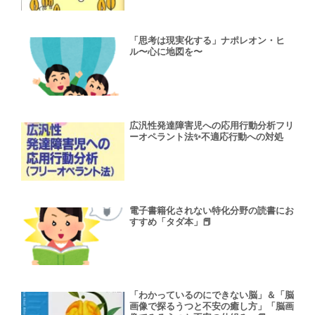
「思考は現実化する」ナポレオン・ヒ
ル〜心に地図を〜
広汎性発達障害児への応用行動分析フリ
ーオペラント法✨不適応行動への対処
電子書籍化されない特化分野の読書にお
すすめ「タダ本」📕
「わかっているのにできない脳」＆「脳
画像で探るうつと不安の癒し方」「脳画