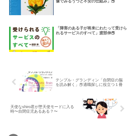
像でみるうつと不安の仕組み」📕
「障害のある子が将来にわたって受けら
れるサービスのすべて」渡部伸📕
テンプル・グランディン「自閉症の脳
を読み解く」📕適職探しに役立つ１冊
天使なshiro君が堕天使モードに入る
時〜自閉症児あるある？〜