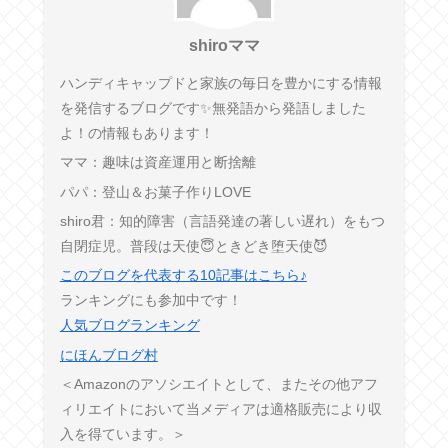
shiroママ
ハンディキャップドと家族の毎日を豊かにする情報
を発信するブログです✨無発語から発語しました
よ！の情報もあります！
ママ：趣味は資産運用と断捨離
パパ：登山＆お菓子作りLOVE
shiro君：知的障害（言語発達の著しい遅れ）をもつ
自閉症児。普段は天使😇ときどき堕天使😈
このブログを代表する10記事はこちら♪
ランキングにも参加中です！
人気ブログランキング
にほんブログ村
＜Amazonのアソシエイトとして、またその他アフ
ィリエイトにおいて当メディアは適格販売により収
入を得ています。＞