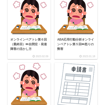
オンラインペアトレ第６回
ABA応用行動分析オンライ
（最終回）✏️自閉症・発達
ンペアトレ第５回✏️怒りの
障害の活かし方
弊害
2023.02.09
2023.01.18