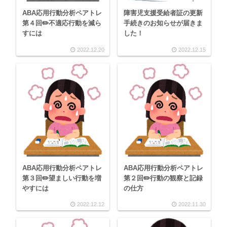
ABA応用行動分析ペアトレ
障害児支援受給者証の更新
第４回✏️不適応行動を減ら
手続きのお知らせが届きま
すには
した！
2022.12.20
2022.12.15
ABA応用行動分析ペアトレ
ABA応用行動分析ペアトレ
第３回✏️望ましい行動を増
第２回✏️行動の観察と記録
やすには
の仕方
2022.12.12
2022.11.30